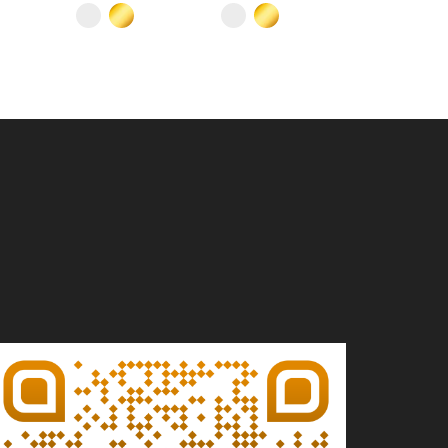
245.00 บาท
245.00 บาท
245.00 บา
 options
Select options
Select options
Select o