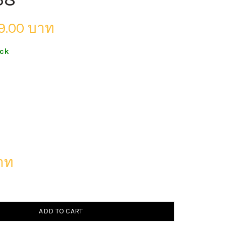
9.00 บาท
ock
าท