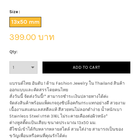
Size
13x50 mm
399.00 บาท
Qty:
แบรนด์ไทย อันดับ 1 ด้าน Fashion Jewelry ใน Thailand สินค้า
ออกแบบและคัดสรรโดยคนไทย
สั่งวันนี้ จัดส่งวันนี้!* สามารถชำระเงินปลายทางได้ค่ะ
จัดส่งสินค้าพร้อมแพ็คเกจถุงซิปล็อคกันกระแทกอย่างดี สวยงาม
เนื้องานสแตนเลสสตีลแท้ สีสวยทนไม่ลอกดำง่าย น้ำหนักเบา
Stainless Steel เกรด 316L ไม่ระคายเคืองต่อผิวหนัง*
ต่างหูสตั๊ดแป้นเสียบ ขนาดประมาณ 13x50 มม.
ดีไซน์เข้าได้กับหลากหลายสไตล์ สวมใส่ง่าย สามารถเป็นของ
ขวัญเพื่อนหรือคนที่คุณรักได้ค่ะ