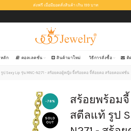
ส่งฟรี เมื่อมียอดสั่งสินค้า เกิน 199 บาท
าหลัก
คอลเลคชั่น
สินค้ามาใหม่
วิธีการสั่งซื้อ
ติ
ูป Sexy Lip รุ่น MNC-N271 - สร้อยคอผู้หญิง จี้สร้อยคอ จี้ห้อยคอ สร้อยคอแฟชั่น
สร้อยพร้อมจ
-78%
สตีลแท้ รูป S
SOLD
OUT
N271 - สร้อยค