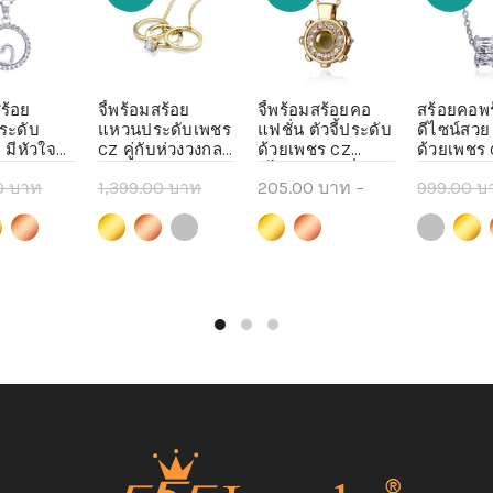
สร้อย
จี้พร้อมสร้อย
จี้พร้อมสร้อยคอ
สร้อยคอพร้
ระดับ
แหวนประดับเพชร
แฟชั่น ตัวจี้ประดับ
ดีไซน์สวย
 มีหัวใจ
CZ คู่กับห่วงวงกลม
ด้วยเพชร CZ
ด้วยเพชร C
รุ่น MNC-
รุ่น MNC-BN045 -
ดีไซน์เก๋ แฟชั่น
MNC-BN066
0 บาท
1,399.00 บาท
205.00 บาท
–
999.00 บ
จี้ห้อยคอ
จี้ห้อยคอ จี้สร้อย
จิลเวลรี่ รุ่น MNC-
ห้อยคอ จี
อ จี้สร้อย
คอ จี้สร้อยคอ
BN067 - จี้ห้อยคอ
จี้สร้อยคอ
 บาท
245.00 บาท
210.00 บาท
189.00 บ
ct options
Select options
Select options
Select
น
แฟชั่น
จี้สร้อยคอ จี้สร้อย
คอแฟชั่น