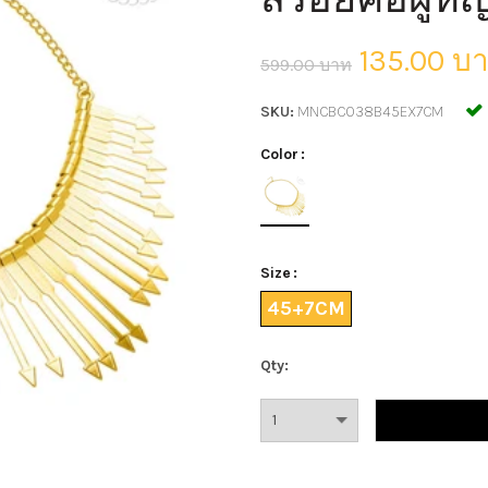
135.00 บ
599.00 บาท
SKU:
MNCBC038B45EX7CM
Color
Size
45+7CM
Qty: