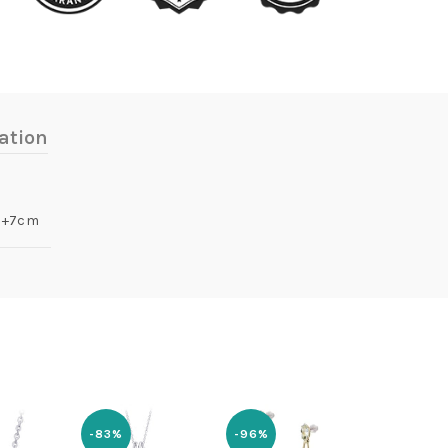
ation
5+7cm
-83%
-96%
-93%