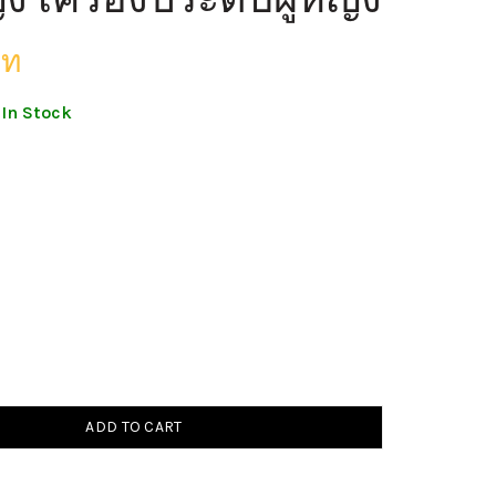
าท
In Stock