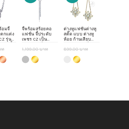
อมจี้
จี้พร้อมสร้อยคอ
ต่างหูแฟชั่นต่างหู
ต่างหูแฟชั่น
 ตกแต่ง
แฟชั่น จี้ประดับ
สตั๊ด แบบ ต่างหู
สตั๊ด แบบ ต่
Z รุ่น
เพชร CZ เป็น
ห้อย ก้านเสียบ
ห้อย ก้านเสี
 - จี้
ประกาย ดีไซน์
ต่างหูเจาะ ดีไซน์
ต่างหูเจาะ ด
าท
1,199.00 บาท
899.00 บาท
599.00 บา
้สร้อยคอ
เรียบหรู แฟชั่น
สวยหรูหราประดับ
สวยหรูหราป
แฟชั่น
จิลเวลรี่ รุ่น MNC-
เพชร CZ แฟชั่น
เพชร CZ แฟช
าท
205.00 บาท
44.00 บาท
44.00 บาท
 options
Select options
Select options
Select o
BN068 - จี้ห้อยคอ
จิลเวลรี่ รุ่น MNC-
จิลเวลรี่ รุ่
จี้สร้อยคอ
BER156
BER148