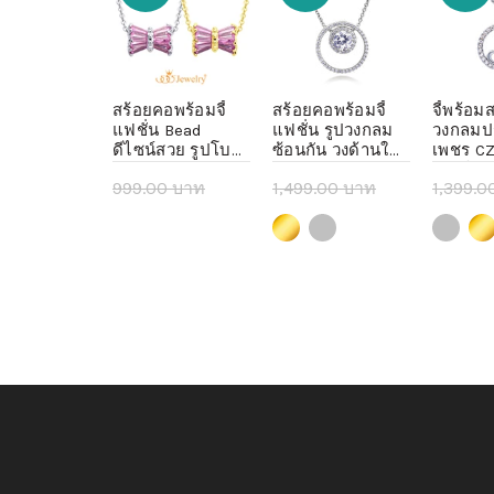
แฟชั่น ดีไซน์
สร้อยคอพร้อมจี้
สร้อยคอพร้อมจี้
จี้พร้อม
กแบบเรียบๆ
แฟชั่น Bead
แฟชั่น รูปวงกลม
วงกลมป
MNC-BER137
ดีไซน์สวย รูปโบ
ซ้อนกัน วงด้านใน
เพชร CZ
 ต่างหูแฟชั่น
ประดับเพชร CZ
ประดับด้วยเพชร
ด้านใน 
 บาท
–
999.00 บาท
1,499.00 บาท
1,399.0
ู้หญิง เครื่อง
สำหรับผู้หญิง รุ่น
CZ เม็ดสวย รุ่น
BN041 - 
ผู้หญิง
MNC-BN072
MNC-BN028 - จี้
จี้สร้อยค
 บาท
245.00 บาท
349.00 บาท
245.00
lect options
Select options
Select options
Sele
สร้อยคอ จี้ห้อยคอ
คอแฟชั่
จี้สร้อยคอแฟชั่น