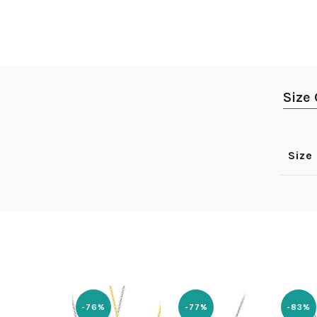
Size
Size
%
-76%
-77%
-83%